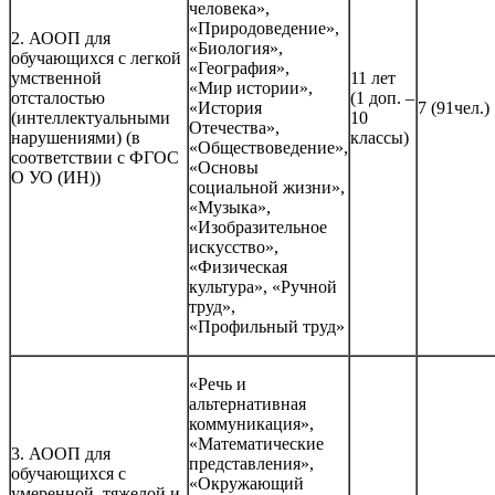
человека»,
«Природоведение»,
2. АООП для
«Биология»,
обучающихся с легкой
«География»,
умственной
11 лет
«Мир истории»,
отсталостью
(1 доп. –
«История
7 (91чел.)
(интеллектуальными
10
Отечества»,
нарушениями) (в
классы)
«Обществоведение»,
соответствии с ФГОС
«Основы
О УО (ИН))
социальной жизни»,
«Музыка»,
«Изобразительное
искусство»,
«Физическая
культура», «Ручной
труд»,
«Профильный труд»
«Речь и
альтернативная
коммуникация»,
«Математические
3. АООП для
представления»,
обучающихся с
«Окружающий
умеренной, тяжелой и