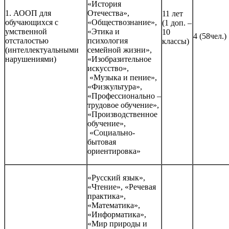
«История
1. АООП для
Отечества»,
11 лет
обучающихся с
«Обществознание»,
(1 доп. –
умственной
«Этика и
10
4 (58чел.)
отсталостью
психология
классы)
(интеллектуальными
семейной жизни»,
нарушениями)
«Изобразительное
искусство»,
«Музыка и пение»,
«Физкультура»,
«Профессионально –
трудовое обучение»,
«Производственное
обучение»,
«Социально-
бытовая
ориентировка»
«Русский язык»,
«Чтение», «Речевая
практика»,
«Математика»,
«Информатика»,
«Мир природы и