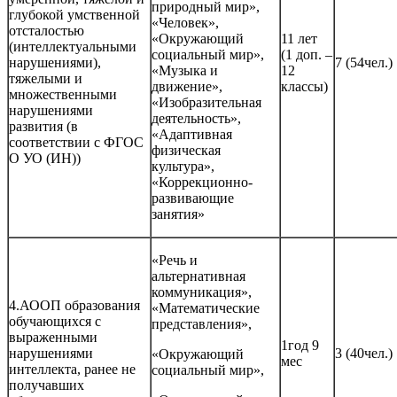
природный мир»,
глубокой умственной
«Человек»,
отсталостью
«Окружающий
11 лет
(интеллектуальными
социальный мир»,
(1 доп. –
нарушениями),
7 (54чел.)
«Музыка и
12
тяжелыми и
движение»,
классы)
множественными
«Изобразительная
нарушениями
деятельность»,
развития (в
«Адаптивная
соответствии с ФГОС
физическая
О УО (ИН))
культура»,
«Коррекционно-
развивающие
занятия»
«Речь и
альтернативная
коммуникация»,
4.АООП образования
«Математические
обучающихся с
представления»,
выраженными
1год 9
нарушениями
3 (40чел.)
«Окружающий
мес
интеллекта, ранее не
социальный мир»,
получавших