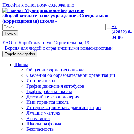
Перейти к основному содержанию
Муниципальное бюджетное
общеобразовательное учреждение «Специальная
(коррекционная) школа»
+7
(42622) 6-
Поиск
04-06
ЕАО, г. Биробиджан, ул. Строительная, 19
Версия для людей с ограниченными возможностями
Toggle navigation
Школа
Общая информация о школе
Сведения об образовательной организации
История школы
График движения автобусов
График работы школы
Детский телефон доверия
Ими гордится школа
Интернет-приемная администрации
Лучшие учителя
Аттестация
Школьная форма
Безопасность