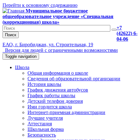
Перейти к основному содержанию
Муниципальное бюджетное
общеобразовательное учреждение «Специальная
(коррекционная) школа»
+7
(42622) 6-
Поиск
04-06
ЕАО, г. Биробиджан, ул. Строительная, 19
Версия для людей с ограниченными возможностями
Toggle navigation
Школа
Общая информация о школе
Сведения об образовательной организации
История школы
График движения автобусов
График работы школы
Детский телефон доверия
Ими гордится школа
Интернет-приемная администрации
Лучшие учителя
Аттестация
Школьная форма
Безопасность