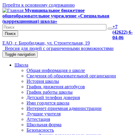
Перейти к основному содержанию
Муниципальное бюджетное
общеобразовательное учреждение «Специальная
(коррекционная) школа»
+7
(42622) 6-
Поиск
04-06
ЕАО, г. Биробиджан, ул. Строительная, 19
Версия для людей с ограниченными возможностями
Toggle navigation
Школа
Общая информация о школе
Сведения об образовательной организации
История школы
График движения автобусов
График работы школы
Детский телефон доверия
Ими гордится школа
Интернет-приемная администрации
Лучшие учителя
Аттестация
Школьная форма
Безопасность