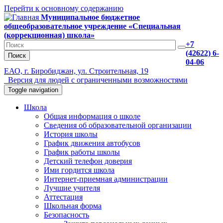
Перейти к основному содержанию
Муниципальное бюджетное
общеобразовательное учреждение «Специальная
(коррекционная) школа»
+7
(42622) 6-
Поиск
04-06
ЕАО, г. Биробиджан, ул. Строительная, 19
Версия для людей с ограниченными возможностями
Toggle navigation
Школа
Общая информация о школе
Сведения об образовательной организации
История школы
График движения автобусов
График работы школы
Детский телефон доверия
Ими гордится школа
Интернет-приемная администрации
Лучшие учителя
Аттестация
Школьная форма
Безопасность