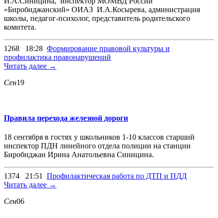
И.А.Синицина, инспектор МОМВД России
«Биробиджанский» ОИАЗ И.А.Косырева, администрация
школы, педагог-психолог, представитель родительского
комитета.
1268
18:28
Формирование правовой культуры и
профилактика правонарушений
Читать далее →
Сен
19
Правила перехода железной дороги
18 сентября в гостях у школьников 1-10 классов старший
инспектор ПДН линейного отдела полиции на станции
Биробиджан Ирина Анатольевна Синицина.
1374
21:51
Профилактическая работа по ДТП и ПДД
Читать далее →
Сен
06