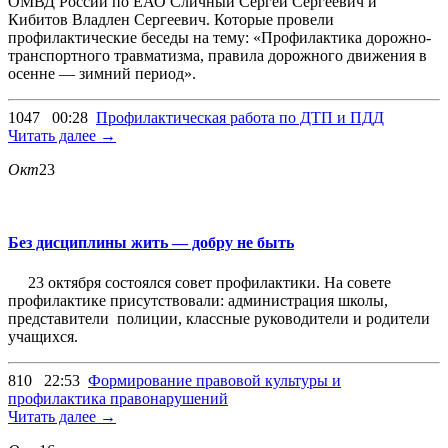
ОМВД России по ЕАО Сличный Сергей Сергеевич и
Кибитов Владлен Сергеевич. Которые провели
профилактические беседы на тему: «Профилактика дорожно-
транспортного травматизма, правила дорожного движения в
осенне — зимний период».
1047
00:28
Профилактическая работа по ДТП и ПДД
Читать далее →
Окт
23
Без дисциплины жить — добру не быть
23 октября состоялся совет профилактики. На совете
профилактике присутствовали: администрация школы,
представители полиции, классные руководители и родители
учащихся.
810
22:53
Формирование правовой культуры и
профилактика правонарушений
Читать далее →