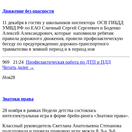
Движение без опасности
11 декабря в гостях у школьников инспектора ОСВ ГИБДД
УМВД РФ по ЕАО Сличный Сергей Сергеевич и Боденко
Алексей Александрович, которые напомнили ребятам
правила дорожного движения, провели профилактическую
беседу по предупреждению дорожно-транспортного
травматизма в зимний период и в период нов
969
21:24
Профилактическая работа по ДТП и ПДД
Читать далее →
Ноя
28
Знатоки права
28 ноября в рамках Недели детства состоялась
интеллектуальная игра в форме брейн-ринга «Знатоки права».
Классный руководитель Светлана Анатольевна Степанова
подготовила и провела правовую игру между 8, 9-а, 9-б