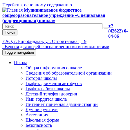
Перейти к основному содержанию
Муниципальное бюджетное
общеобразовательное учреждение «Специальная
(коррекционная) школа»
+7
(42622) 6-
Поиск
04-06
ЕАО, г. Биробиджан, ул. Строительная, 19
Версия для людей с ограниченными возможностями
Toggle navigation
Школа
Общая информация о школе
Сведения об образовательной организации
История школы
График движения автобусов
График работы школы
Детский телефон доверия
Ими гордится школа
Интернет-приемная администрации
Лучшие учителя
Аттестация
Школьная форма
Безопасность