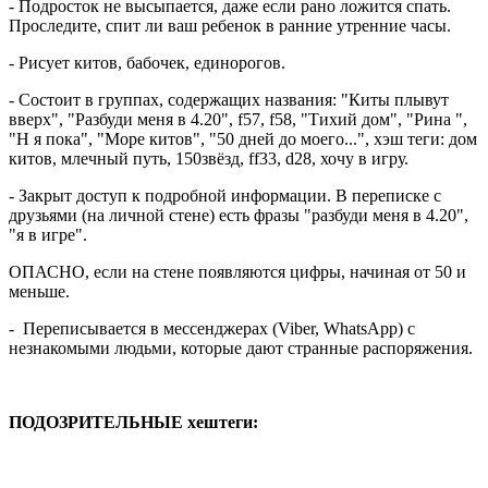
- Подросток не высыпается, даже если рано ложится спать.
Проследите, спит ли ваш ребенок в ранние утренние часы.
- Рисует китов, бабочек, единорогов.
- Состоит в группах, содержащих названия: "Киты плывут
вверх", "Разбуди меня в 4.20", f57, f58, "Тихий дом", "Рина ",
"Н я пока", "Море китов", "50 дней до моего...", хэш теги: дом
китов, млечный путь, 150звёзд, ff33, d28, хочу в игру.
- Закрыт доступ к подробной информации. В переписке с
друзьями (на личной стене) есть фразы "разбуди меня в 4.20",
"я в игре".
ОПАСНО, если на стене появляются цифры, начиная от 50 и
меньше.
- Переписывается в мессенджерах (Viber, WhatsApp) с
незнакомыми людьми, которые дают странные распоряжения.
ПОДОЗРИТЕЛЬНЫЕ хештеги: