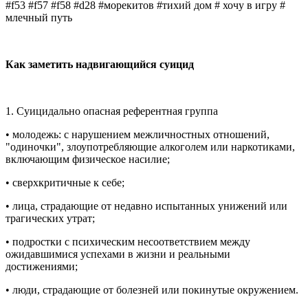
#f53 #f57 #f58 #d28 #морекитов #тихий дом # хочу в игру #
млечный путь
Как заметить надвигающийся суицид
1. Суицидально опасная референтная группа
• молодежь: с нарушением межличностных отношений,
"одиночки", злоупотребляющие алкоголем или наркотиками,
включающим физическое насилие;
• сверхкритичные к себе;
• лица, страдающие от недавно испытанных унижений или
трагических утрат;
• подростки с психическим несоответствием между
ожидавшимися успехами в жизни и реальными
достижениями;
• люди, страдающие от болезней или покинутые окружением.