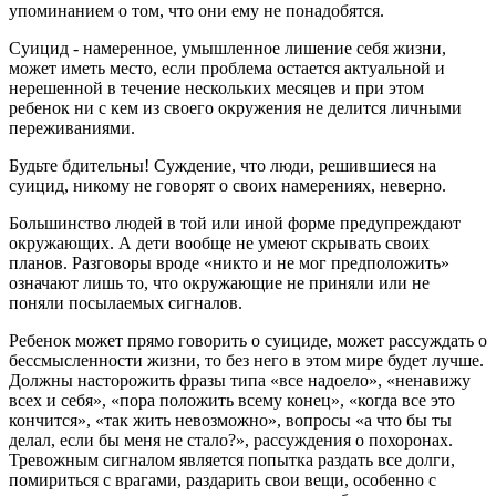
упоминанием о том, что они ему не понадобятся.
Суицид - намеренное, умышленное лишение себя жизни,
может иметь место, если проблема остается актуальной и
нерешенной в течение нескольких месяцев и при этом
ребенок ни с кем из своего окружения не делится личными
переживаниями.
Будьте бдительны! Суждение, что люди, решившиеся на
суицид, никому не говорят о своих намерениях, неверно.
Большинство людей в той или иной форме предупреждают
окружающих. А дети вообще не умеют скрывать своих
планов. Разговоры вроде «никто и не мог предположить»
означают лишь то, что окружающие не приняли или не
поняли посылаемых сигналов.
Ребенок может прямо говорить о суициде, может рассуждать о
бессмысленности жизни, то без него в этом мире будет лучше.
Должны насторожить фразы типа «все надоело», «ненавижу
всех и себя», «пора положить всему конец», «когда все это
кончится», «так жить невозможно», вопросы «а что бы ты
делал, если бы меня не стало?», рассуждения о похоронах.
Тревожным сигналом является попытка раздать все долги,
помириться с врагами, раздарить свои вещи, особенно с