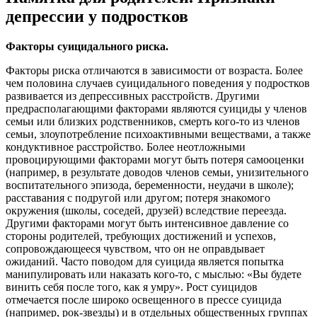
депрессии у подростков
Факторы суицидального риска.
Факторы риска отличаются в зависимости от возраста. Более
чем половина случаев суицидального поведения у подростков
развивается из депрессивных расстройств. Другими
предрасполагающими факторами являются суициды у членов
семьи или близких родственников, смерть кого-то из членов
семьи, злоупотребление психоактивными веществами, а также
кондуктивное расстройство. Более неотложными
провоцирующими факторами могут быть потеря самооценки
(например, в результате доводов членов семьи, унизительного
воспитательного эпизода, беременности, неудачи в школе);
расставания с подругой или другом; потеря знакомого
окружения (школы, соседей, друзей) вследствие переезда.
Другими факторами могут быть интенсивное давление со
стороны родителей, требующих достижений и успехов,
сопровождающееся чувством, что он не оправдывает
ожиданий. Часто поводом для суицида является попытка
манипулировать или наказать кого-то, с мыслью: «Вы будете
винить себя после того, как я умру». Рост суицидов
отмечается после широко освещенного в прессе суицида
(например, рок-звезды) и в отдельных общественных группах