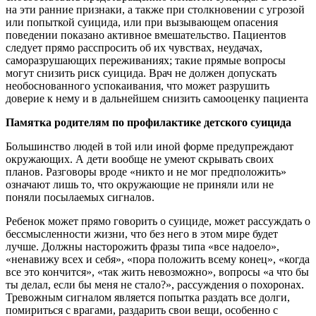
на эти ранние признаки, а также при столкновении с угрозой
или попыткой суицида, или при вызывающем опасения
поведении показано активное вмешательство. Пациентов
следует прямо расспросить об их чувствах, неудачах,
саморазрушающих переживаниях; такие прямые вопросы
могут снизить риск суицида. Врач не должен допускать
необоснованного успокаивания, что может разрушить
доверие к нему и в дальнейшем снизить самооценку пациента
Памятка родителям по профилактике детского суицида
Большинство людей в той или иной форме предупреждают
окружающих. А дети вообще не умеют скрывать своих
планов. Разговоры вроде «никто и не мог предположить»
означают лишь то, что окружающие не приняли или не
поняли посылаемых сигналов.
Ребенок может прямо говорить о суициде, может рассуждать о
бессмысленности жизни, что без него в этом мире будет
лучше. Должны насторожить фразы типа «все надоело»,
«ненавижу всех и себя», «пора положить всему конец», «когда
все это кончится», «так жить невозможно», вопросы «а что бы
ты делал, если бы меня не стало?», рассуждения о похоронах.
Тревожным сигналом является попытка раздать все долги,
помириться с врагами, раздарить свои вещи, особенно с