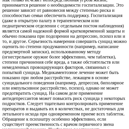
принимается решение о необходимости госпитализации. Это
решение зависит от равновесия между степенью риска и
способностью семьи обеспечить поддержку. Госпитализация
(даже в открытую палату в терапевтическом или
педиатрическом отделении с отдельным постом наблюдения)
является самой надежной формой кратковременной защиты и
обычно показана при подозрении на депрессию, психоз или и
то, и другое. Серьезность намерения совершить суицид можно
оценить по степени продуманности (например, написание
предсмертной записки), использованному методу
(огнестрельное оружие более эффективно, чем таблетки),
степени причинения себе вреда, а также обстоятельств или
немедленных провоцирующих факторов, связанных с
попыткой суицида. Медикаментозное лечение может быть
показано при любом расстройстве, лежащем в основе
суицидального поведения (например, депрессия, биполярное
или импульсивное расстройство, психоз), однако не может
предотвратить суицид. На самом деле применение
антидепрессантов может повысить риск суицида у некоторых
подростков. Следует тщательно контролировать применение
препаратов и выдавать их в количествах, не достаточных для
летального исхода при одновременном приеме всех таблеток.
Обращение к психиатру особенно эффективно, если
существует преемственность с врачом первичного звена