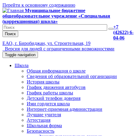
Перейти к основному содержанию
Муниципальное бюджетное
общеобразовательное учреждение «Специальная
(коррекционная) школа»
+7
(42622) 6-
Поиск
04-06
ЕАО, г. Биробиджан, ул. Строительная, 19
Версия для людей с ограниченными возможностями
Toggle navigation
Школа
Общая информация о школе
Сведения об образовательной организации
История школы
График движения автобусов
График работы школы
Детский телефон доверия
Ими гордится школа
Интернет-приемная администрации
Лучшие учителя
Аттестация
Школьная форма
Безопасность